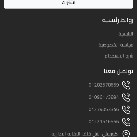
روابط رئيسية
الرئيسية
سياسة الخصوصية
شرح الاستخدام
تولصل معنا
01282578669
01096173894
01274053346
01221516566
كورنيش النيل خلف الرقابه الاداريه